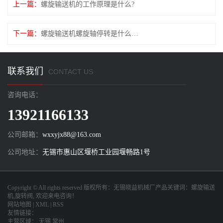
上一篇：
螺旋输送机的工作原理是什么?
下一篇：
螺旋输送机螺旋轴停转是什么情况？
联系我们
CONTACT US
咨询电话：
13921166133
公司邮箱：
wxxyjx88@163.com
公司地址：
无锡市惠山区堰桥工业园堰畅路1号
Copyright © All rights reserved 版权所有：
无锡晓益机械厂
产品关键词：
螺旋输送
机
,
旋转阀
, 欢迎来电咨询！
网站地图
|
XML
|
RSS
友情链接：
主营区域：
无锡
常州